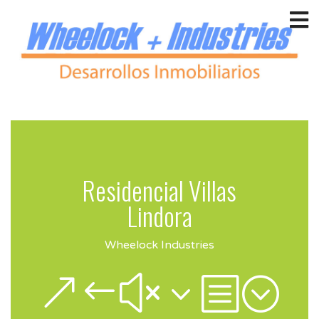
T
m
Residencial Villas
Lindora
Wheelock Industries
&#x3b;